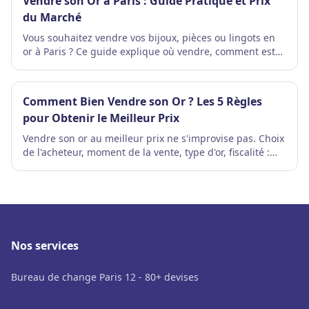
Vendre son Or à Paris : Guide Pratique et Prix
du Marché
Vous souhaitez vendre vos bijoux, pièces ou lingots en
or à Paris ? Ce guide explique où vendre, comment est
calculé le prix de rachat, quels documents apporter et la
fiscalité applicable.
Comment Bien Vendre son Or ? Les 5 Règles
pour Obtenir le Meilleur Prix
Vendre son or au meilleur prix ne s'improvise pas. Choix
de l'acheteur, moment de la vente, type d'or, fiscalité :
cinq règles simples pour maximiser ce que vous
obtenez.
Nos services
Bureau de change Paris 12 - 80+ devises